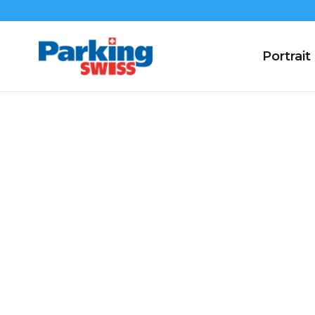
Portrait
Assemblée gén
2020
2/2020