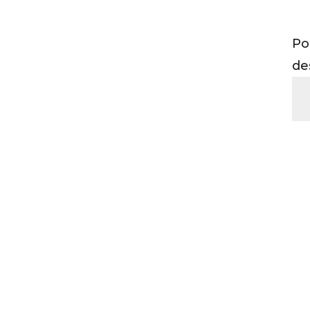
Entdecken Sie unsere Aktivitäten
Po
de
Zurück