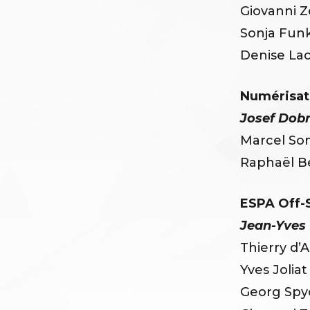
Giovanni 
Sonja Fun
Denise La
Numérisat
Josef Dob
Marcel So
Raphaël B
ESPA Off-S
Jean-Yves
Thierry d’A
Yves Joliat
Georg Spy