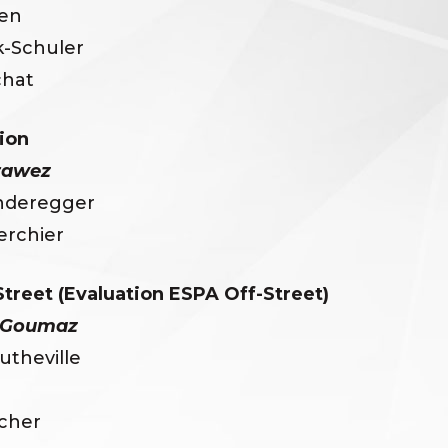
Zen
k-Schuler
chat
ion
rawez
nderegger
erchier
treet (Evaluation ESPA Off-Street)
 Goumaz
utheville
cher