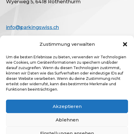
Wyerweg 5, 6418 Rothenthurm
info@parkingswiss.ch
Zustimmung verwalten
Um die besten Erlebnisse zu bieten, verwenden wir Technologien
wie Cookies, um Geräteinformationen zu speichern und/oder
Impressum
darauf zuzugreifen. Wenn du diesen Technologien zustimmst,
können wir Daten wie das Surfverhalten oder eindeutige IDs auf
Mitgliederbereich
dieser Website verarbeiten. Wenn du deine Zustimmung nicht
erteilst oder widerrufst, kann dies bestimmte Merkmale und
Funktionen beeinträchtigen.
ParkingSwiss
c/o Schuler Treuhand GmbH
Akzeptieren
Wyerweg 5, 6418 Rothenthurm
Ablehnen
info@parkingswiss.ch
Einstellungen ansehen